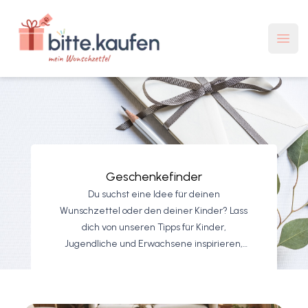
bitte.kaufen Mein Wunschzettel
Haup
Geschenkefinder
Du suchst eine Idee für deinen
Wunschzettel oder den deiner Kinder? Lass
dich von unseren Tipps für Kinder,
Jugendliche und Erwachsene inspirieren,
damit es nicht wieder nur ein schnöder
Gutschein wird. ;)