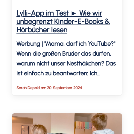
Lylli-App im Test ► Wie wir
unbegrenzt Kinder-E-Books &
Hörbücher lesen
Werbung | "Mama, darf ich YouTube?"
Wenn die großen Brüder das dürfen,
warum nicht unser Nesthäkchen? Das
ist einfach zu beantworten: Ich
möchte für meine Kinder digitale
Sarah Depold am 20. September 2024
Welten bereitstellen, in denen sie
sicher unterwegs sein können.
Unbegrenzt Kinderbücher lesen,
vorlesen lassen und Hörbücher hören
erlaubt Lylli - die Kinderbuch-App für