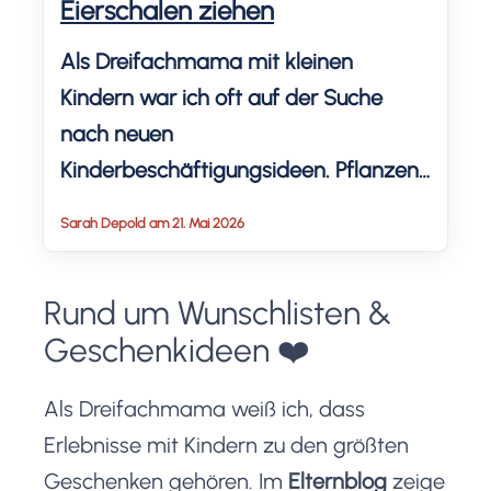
Eierschalen ziehen
Als Dreifachmama mit kleinen
Kindern war ich oft auf der Suche
nach neuen
Kinderbeschäftigungsideen. Pflanzen
in Eierschalen wachsen lassen, ist eine
Sarah Depold am 21. Mai 2026
der besten. Das kostet wenig und ist
ein schönes 10-Minuten-Projekt mit
Rund um Wunschlisten &
Kindern! Welche sich gut eignen und
Geschenkideen ❤️
was du beachten kannst, lernst du im
Artikel und Video!
Als Dreifachmama weiß ich, dass
Erlebnisse mit Kindern zu den größten
Geschenken gehören. Im
Elternblog
zeige