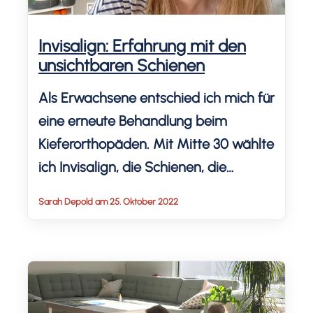
Invisalign: Erfahrung mit den
unsichtbaren Schienen
Als Erwachsene entschied ich mich für
eine erneute Behandlung beim
Kieferorthopäden. Mit Mitte 30 wählte
ich Invisalign, die Schienen, die
herausgenommen werden können.
Sarah Depold am 25. Oktober 2022
Meine Erfahrung mit Invisalign, Vor- &
Nachteile, Kosten und dem neuen
Alltag, mit Problemen und
Fortschritten teile ich gerne mit dir.
Update: Ich habe Fotos zum Vergleich