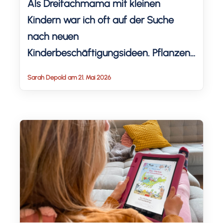
Als Dreifachmama mit kleinen
Kindern war ich oft auf der Suche
nach neuen
Kinderbeschäftigungsideen. Pflanzen
in Eierschalen wachsen lassen, ist eine
Sarah Depold am 21. Mai 2026
der besten. Das kostet wenig und ist
ein schönes 10-Minuten-Projekt mit
Kindern! Welche sich gut eignen und
was du beachten kannst, lernst du im
Artikel und Video!