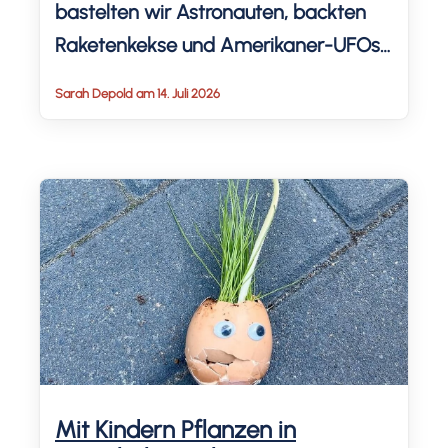
bastelten wir Astronauten, backten
Raketenkekse und Amerikaner-UFOs
und dekorierten mit silbernen und
Sarah Depold am 14. Juli 2026
blauen Girlanden das Wohnzimmer
und mit einer schwarzen Tischdecke
den Essbereich. Wir haben auch das
Riesenkonfetti und die Muffin-Picker
selbst gemacht: zum Download für
dich. Lass dich von unserem
Weltraum-Kindergeburtstag
inspirieren […]
Mit Kindern Pflanzen in