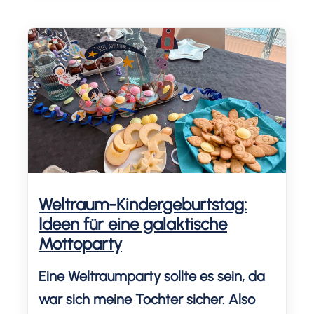
von Urlaubsreisen. Denn ganz ehrlich?
Wer kann sich richtigen Urlaub mit drei
Kindern leisten? In den Sommerferien
beschäftigen wir unsere Kinder vor
allem zu Hause, im Garten und mit […]
Weltraum-Kindergeburtstag:
Ideen für eine galaktische
Mottoparty
Eine Weltraumparty sollte es sein, da
war sich meine Tochter sicher. Also