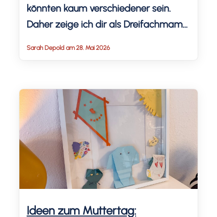
könnten kaum verschiedener sein.
Daher zeige ich dir als Dreifachmama,
welche Geschenkideen meine Kinder
Sarah Depold am 28. Mai 2026
mit 10 Jahren liebten (und nicht
mochten). Der erste Tipp folgt sofort:
Frage dein Kind, was es sich wünscht.
Möchtest du es überraschen, stöbere
gerne in diesem Blogpost […]
Ideen zum Muttertag: