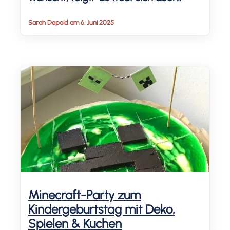
alles!" Das ist nicht nur gelogen,
Sarah Depold am 6. Juni 2025
sondern auch doof für die Gäste. 😜
Deshalb sammle ich hier sinnvolle
Geschenkideen zum
Kindergeburtstag unter 15 € für Kinder.
Ich begleite dich mit Fragen zum
perfekten […]
Minecraft-Party zum
Kindergeburtstag mit Deko,
Spielen & Kuchen