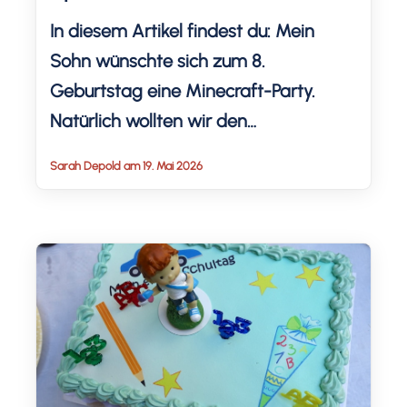
In diesem Artikel findest du: Mein
Sohn wünschte sich zum 8.
Geburtstag eine Minecraft-Party.
Natürlich wollten wir den
Kindergeburtstag passend zum
Sarah Depold am 19. Mai 2026
Lieblingsspiel gestalten. Also gab es
grün-schwarze Minecraft-Deko, ein
großes Candy-Buffet, Creeper-
Kuchen, Pizza und viele lustige
Minecraft-Spiele für die Kinder. In
diesem Artikel zeige ich dir unsere
Ideen für eine Minecraft-
Geburtstagsparty mit Deko, Essen,