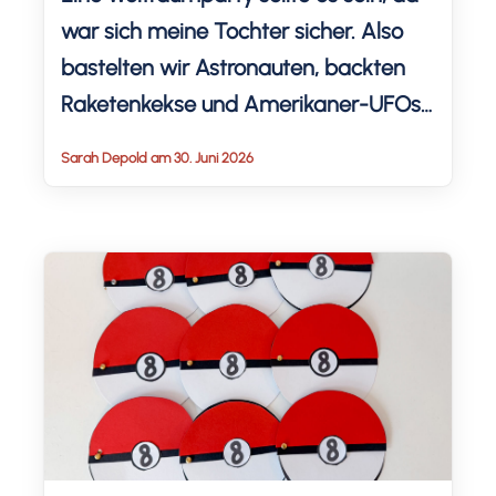
war sich meine Tochter sicher. Also
bastelten wir Astronauten, backten
Raketenkekse und Amerikaner-UFOs
und dekorierten mit silbernen und
Sarah Depold am 30. Juni 2026
blauen Girlanden das Wohnzimmer
und mit einer schwarzen Tischdecke
den Essbereich. Wir haben auch das
Riesenkonfetti und die Muffin-Picker
selbst gemacht: zum Download für
dich. Lass dich von unserem
Weltraum-Kindergeburtstag
inspirieren […]