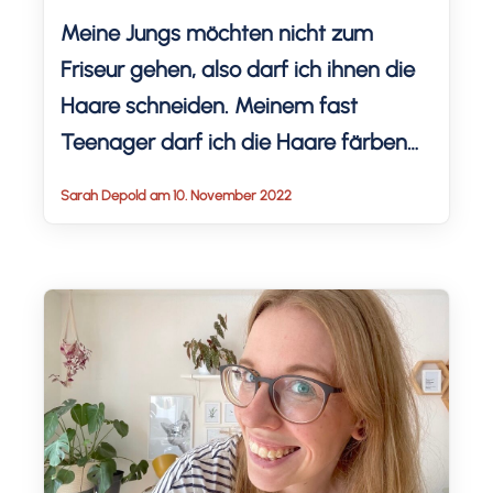
Meine Jungs möchten nicht zum
Friseur gehen, also darf ich ihnen die
Haare schneiden. Meinem fast
Teenager darf ich die Haare färben
und blondieren. Darüber diskutierten
Sarah Depold am 10. November 2022
wir eine Weile. Erlauben wir Haare
färben mit 12 Jahren und wie oft darf
er Haare färben? Wie ich als Laie die
Haare schneide und färbe, darf ich
mit […]