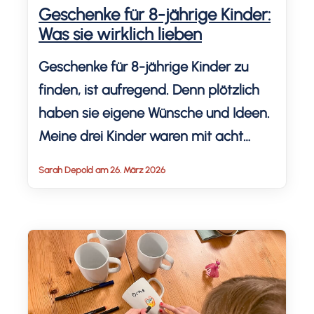
Geschenke für 8-jährige Kinder:
Was sie wirklich lieben
Geschenke für 8-jährige Kinder zu
finden, ist aufregend. Denn plötzlich
haben sie eigene Wünsche und Ideen.
Meine drei Kinder waren mit acht
Jahren komplett verschieden! Die
Sarah Depold am 26. März 2026
einzige Leidenschaft, die sie teilen:
Pokémon und Videospiele. Da alle
Mädchen und Jungen so
unterschiedlich sind, teile ich die
besten Geschenkideen für Kinder ab
acht Jahren in diesem Blogartikel. […]