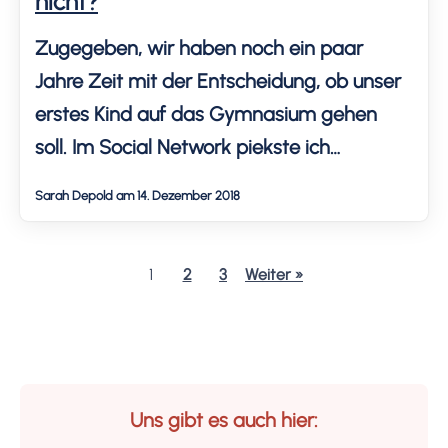
nicht?
Zugegeben, wir haben noch ein paar
Jahre Zeit mit der Entscheidung, ob unser
erstes Kind auf das Gymnasium gehen
soll. Im Social Network piekste ich
unabsichtlich in ein Wespennest, als ich
Sarah Depold am 14. Dezember 2018
sagte, dass mir Zensuren und Leistungen
in der Schule wichtig sind, und mein Sohn
1
2
3
Weiter »
auf ein Gymnasium gehen soll. Ohne Druck
geht das nicht. […]
Uns gibt es auch hier: