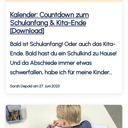
Kalender: Countdown zum
Schulanfang & Kita-Ende
[Download]
Bald ist Schulanfang! Oder auch das Kita-
Ende. Bald hast du ein Schulkind zu Hause!
Und da Abschiede immer etwas
schwerfallen, habe ich für meine Kinder
einen Countdown zum Schulanfang
Sarah Depold am 27. Juni 2023
erstellt. Diesen kannst du dir in zwei
Varianten kostenlos herunterladen: als
Kalender mit Türchen oder als Raupe zum
Ausmalen.