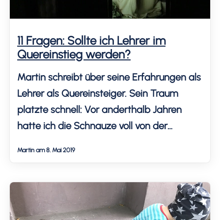
11 Fragen: Sollte ich Lehrer im
Quereinstieg werden?
Martin schreibt über seine Erfahrungen als
Lehrer als Quereinsteiger. Sein Traum
platzte schnell: Vor anderthalb Jahren
hatte ich die Schnauze voll von der
Informatik. Jeden Tag acht Stunden vor
Martin am 8. Mai 2019
dem Rechner sitzen schlägt irgendwann
aufs Gemüt. Leider ist es in Deutschland
schwer, einfach mal so den Job zu
wechseln, überall braucht man Zertifikate,