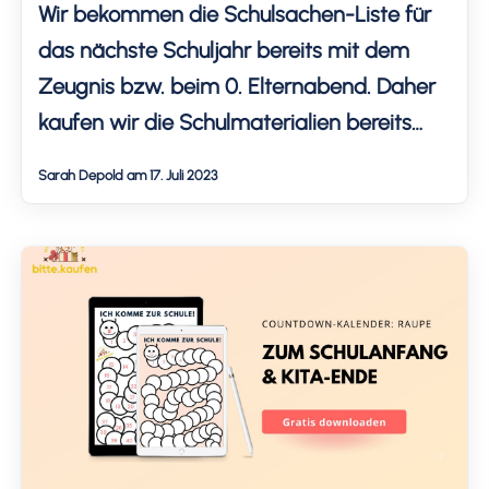
Wir bekommen die Schulsachen-Liste für
das nächste Schuljahr bereits mit dem
Zeugnis bzw. beim 0. Elternabend. Daher
kaufen wir die Schulmaterialien bereits
mehrere Wochen vor dem neuen Schuljahr
Sarah Depold am 17. Juli 2023
ein. Einige Klassiker habe ich immer zu
Hause, sodass wir alles gut organisieren
und nur noch einen Teil der Sachen auf
einmal bestellen müssen. Ich zeige dir […]