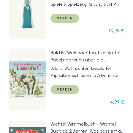
Spiele & Spielzeug für Jung & Alt ✔
Jetzt »Content-Tonie: Disney - Die
Eiskönigin« online bestellen!
MERKEN
13,99 €
Bald ist Weihnachten, Lieselotte!:
Pappbilderbuch über die
Adventszeit ab 2
Bald ist Weihnachten, Lieselotte!:
Pappbilderbuch über die Adventszeit
ab 2
MERKEN
4,99 €
Wichtel Wimmelbuch - Wichtel
Buch ab 2 Jahren: Was passiert an