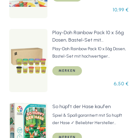
10,99 €
Play-Doh Rainbow Pack 10 x 56g
Dosen, Bastel-Set mit
hochwertiger Knetmasse in 8
Play-Doh Rainbow Pack 10 x 56g Dosen,
fröhlichen Farben, fördert die
Bastel-Set mit hochwertiger
Feinmotorik und das Gestalten,
Knetmasse in 8 fröhlichen Farben,
kreatives für Kinder ab 2 Jahren
fördert die Feinmotorik und das
MERKEN
Gestalten, kreatives für Kinder ab 2
6,50 €
Jahren
So hüpft der Hase kaufen
Spiel & Spaß garantiert mit So hüpft
der Hase ✓ Beliebter Hersteller
SMART Toys and Games GmbH ✓
Spielzeug & Spiele kaufen
MERKEN