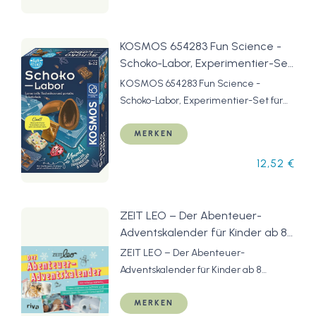
KOSMOS 654283 Fun Science -
Schoko-Labor, Experimentier-Set
für Kinder ab 8-12 Jahre,
KOSMOS 654283 Fun Science -
Schokolade selber Formen,
Schoko-Labor, Experimentier-Set für
Süßigkeiten und Geschenke
Kinder ab 8-12 Jahre, Schokolade
selber Machen
selber Formen, Süßigkeiten und
MERKEN
Geschenke selber Machen
12,52 €
ZEIT LEO – Der Abenteuer-
Adventskalender für Kinder ab 8
Jahren: Mit Winter-Rätseln,
ZEIT LEO – Der Abenteuer-
Experimenten im Schnee und
Adventskalender für Kinder ab 8
Bastelideen für coole Geschenke!
Jahren: Mit Winter-Rätseln,
Experimenten im Schnee und
MERKEN