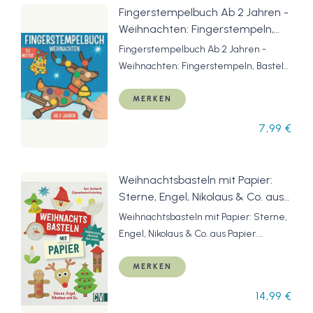
Fingerstempelbuch Ab 2 Jahren -
Weihnachten: Fingerstempeln,
Basteln und Malen für Mädchen
Fingerstempelbuch Ab 2 Jahren -
und Jungen! | Nikolaus Geschenke
Weihnachten: Fingerstempeln, Basteln
Kinder | Fingerstempel Bastelbuch
und Malen für Mädchen und Jungen! |
ab 2 Jahre |
Nikolaus Geschenke Kinder |
MERKEN
Fingerstempel Bastelbuch ab 2 Jahre |
7,99 €
Weihnachtsbasteln mit Papier:
Sterne, Engel, Nikolaus & Co. aus
Papier. Weihnachtliche
Weihnachtsbasteln mit Papier: Sterne,
Bastelideen für Kinder ab 4
Engel, Nikolaus & Co. aus Papier.
Jahren. Nachhaltig Basteln zur
Weihnachtliche Bastelideen für Kinder
Weihnachszeit
ab 4 Jahren. Nachhaltig Basteln zur
MERKEN
Weihnachszeit
14,99 €