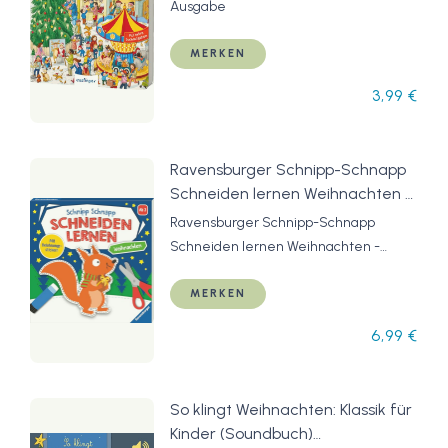
Ausgabe
MERKEN
3,99 €
Ravensburger Schnipp-Schnapp
Schneiden lernen Weihnachten -
Schneiden und Kleben ab 3
Ravensburger Schnipp-Schnapp
Jahren - Block mit
Schneiden lernen Weihnachten -
Belohnungsstickern und Profi-
Schneiden und Kleben ab 3 Jahren -
Urkunde - Perforierte Seiten
Block mit Belohnungsstickern und Profi-
MERKEN
Urkunde - Perforierte Seiten
6,99 €
So klingt Weihnachten: Klassik für
Kinder (Soundbuch)