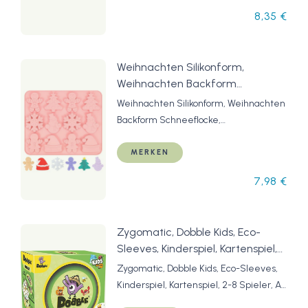
8,35 €
Weihnachten Silikonform,
Weihnachten Backform
Schneeflocke, Lebkuchenmann
Weihnachten Silikonform, Weihnachten
Kuchenform, Silikon Weihnachts
Backform Schneeflocke,
Schokoladenform,
Lebkuchenmann Kuchenform, Silikon
Weihnachtsbaum Kerzenform,
Weihnachts Schokoladenform,
MERKEN
für Torten Fondant Kerzen
Weihnachtsbaum Kerzenform, für
7,98 €
Weihnachts Kekse Backen
Torten Fondant Kerzen Weihnachts
Kekse Backen
Zygomatic, Dobble Kids, Eco-
Sleeves, Kinderspiel, Kartenspiel,
2-8 Spieler, Ab 4+ Jahren, 15
Zygomatic, Dobble Kids, Eco-Sleeves,
Minuten, Deutsch
Kinderspiel, Kartenspiel, 2-8 Spieler, Ab
4+ Jahren, 15 Minuten, Deutsch