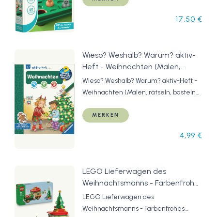
17,50 €
Wieso? Weshalb? Warum? aktiv-
Heft - Weihnachten (Malen,
rätseln, basteln ab 4 Jahre - mit
Wieso? Weshalb? Warum? aktiv-Heft -
Stickern und Bastelbogen)
Weihnachten (Malen, rätseln, basteln
ab 4 Jahre - mit Stickern und
Bastelbogen)
MERKEN
4,99 €
LEGO Lieferwagen des
Weihnachtsmanns - Farbenfrohes
Spielzeug Auto mit
LEGO Lieferwagen des
Weihnachtsbaum, Geschenken
Weihnachtsmanns - Farbenfrohes