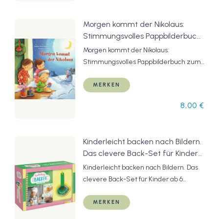
Morgen kommt der Nikolaus:
Stimmungsvolles Pappbilderbuch
zum Nikolaustag für Kinder ab 2
Morgen kommt der Nikolaus:
Jahren
Stimmungsvolles Pappbilderbuch zum
Nikolaustag für Kinder ab 2 Jahren
MERKEN
8,00 €
Kinderleicht backen nach Bildern.
Das clevere Back-Set für Kinder
ab 6 Jahren: Set mit 5
Kinderleicht backen nach Bildern. Das
Messbechern und Rezeptbuch
clevere Back-Set für Kinder ab 6
Jahren: Set mit 5 Messbechern und
Rezeptbuch
MERKEN