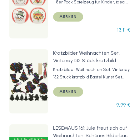
und kleine Geschenke für Kinder
- 8er Pack Spielzeug für Kinder, ideal
oder zu Nikolaus
für Partytaschen und kleine Geschenke
für Kinder oder zu Nikolaus
MERKEN
13,11 €
Kratzbilder Weihnachten Set,
Vintoney 132 Stück kratzbild
Bastel Kunst Set lesezeichen für
Kratzbilder Weihnachten Set, Vintoney
Weihnachtsdekoration
132 Stück kratzbild Bastel Kunst Set
Weihnachten Anhänger
lesezeichen für Weihnachtsdekoration
Weihnachtsbaum für kinder
Weihnachten Anhänger
MERKEN
jungen erwachsene
Weihnachtsbaum für kinder jungen
9,99 €
erwachsene
LESEMAUS 161: Jule freut sich auf
Weihnachten: Schönes Bilderbuch