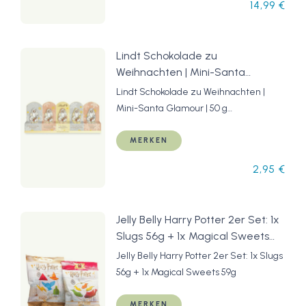
14,99 €
Lindt Schokolade zu
Weihnachten | Mini-Santa
Glamour | 50 g Weihnachtsmann|
Lindt Schokolade zu Weihnachten |
5er Pack | Weihnachtsmänner
Mini-Santa Glamour | 50 g
aus feinster Vollmilchschokolade |
Weihnachtsmann| 5er Pack |
Schokoladen-Geschenk zu
Weihnachtsmänner aus feinster
MERKEN
Weihnachten
Vollmilchschokolade | Schokoladen-
2,95 €
Geschenk zu Weihnachten
Jelly Belly Harry Potter 2er Set: 1x
Slugs 56g + 1x Magical Sweets
59g
Jelly Belly Harry Potter 2er Set: 1x Slugs
56g + 1x Magical Sweets 59g
MERKEN