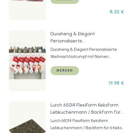
8,35 €
Duosheng & Elegant
Personalisierte
Weihnachtsstrumpf mit Namen
Duosheng & Elegant Personalisierte
Weihnachts Gesenke
Weihnachtsstrumpf mit Namen
Nikolausstrumpf Christmas
Weihnachts Gesenke Nikolausstrumpf
Stockings Weihnachten Deko
Christmas Stockings Weihnachten Deko
MERKEN
Weihnachtskamin Hängende
Weihnachtskamin Hängende
19,98 €
Schneemann Rot & Weiß 1 Stück
Schneemann Rot & Weiß 1 Stück
Lurch 65014 FlexiForm Keksform
Lebkuchenmann / Backform für
6 Kekse aus 100% BPA-freiem
Lurch 65014 FlexiForm Keksform
Platin Silikon, braun
Lebkuchenmann / Backform für 6 Kekse