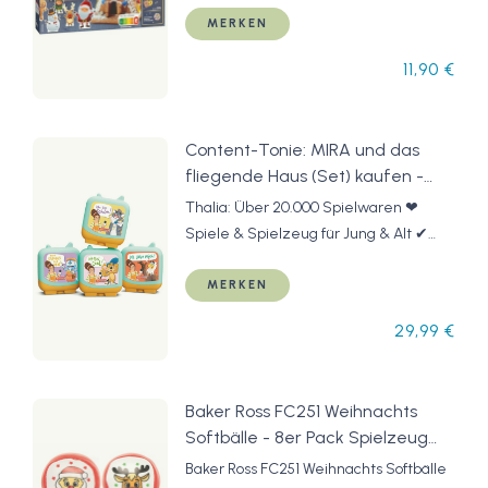
Weihnachtszeit - 1 x 403 g
MERKEN
11,90 €
Content-Tonie: MIRA und das
fliegende Haus (Set) kaufen -
Spielwaren | Thalia
Thalia: Über 20.000 Spielwaren ❤
Spiele & Spielzeug für Jung & Alt ✔
Jetzt »Content-Tonie: MIRA und das
fliegende Haus (Set)« online bestellen!
MERKEN
29,99 €
Baker Ross FC251 Weihnachts
Softbälle - 8er Pack Spielzeug
für Kinder, ideal für Partytaschen
Baker Ross FC251 Weihnachts Softbälle