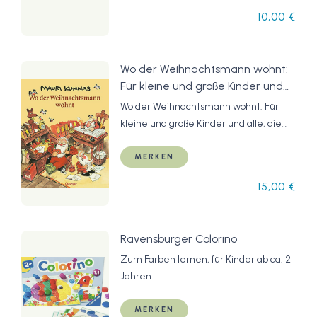
Bastelideen für coole Geschenke!
10,00 €
Wo der Weihnachtsmann wohnt:
Für kleine und große Kinder und
alle, die sich ihre Freude auf
Wo der Weihnachtsmann wohnt: Für
Weihnachten erhalten haben
kleine und große Kinder und alle, die
(Mauri Kunnas'
sich ihre Freude auf Weihnachten
Weihnachtsklassiker)
erhalten haben (Mauri Kunnas'
MERKEN
Weihnachtsklassiker)
15,00 €
Ravensburger Colorino
Zum Farben lernen, für Kinder ab ca. 2
Jahren.
MERKEN