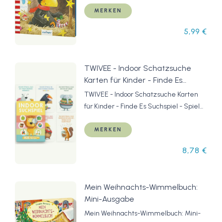
MERKEN
5,99 €
TWIVEE - Indoor Schatzsuche
Karten für Kinder - Finde Es
Suchspiel - Spiele ab 3, 4, 5, 6, 7, 8,
TWIVEE - Indoor Schatzsuche Karten
9 Jahren - Entdeckerkarten
für Kinder - Finde Es Suchspiel - Spiele
Kinder - Gefunden - Lernspiel &
ab 3, 4, 5, 6, 7, 8, 9 Jahren -
Geschenk für Mädchen und
Entdeckerkarten Kinder - Gefunden -
MERKEN
Jungen
Lernspiel & Geschenk für Mädchen und
8,78 €
Jungen
Mein Weihnachts-Wimmelbuch:
Mini-Ausgabe
Mein Weihnachts-Wimmelbuch: Mini-