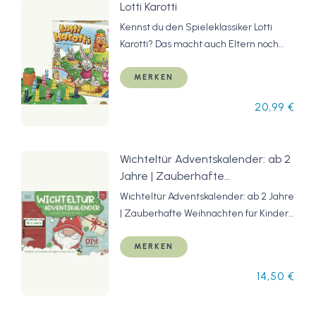
Lotti Karotti
Kennst du den Spieleklassiker Lotti
Karotti? Das macht auch Eltern noch
Spaß!
MERKEN
20,99 €
Wichteltür Adventskalender: ab 2
Jahre | Zauberhafte
Weihnachten für Kinder.
Wichteltür Adventskalender: ab 2 Jahre
Komplettes DIY Wichtel Buch.
| Zauberhafte Weihnachten für Kinder.
Wichtelbriefe zum Ausschneiden
Komplettes DIY Wichtel Buch.
inkl. Aufgaben, Streichen, Deko
Wichtelbriefe zum Ausschneiden inkl.
MERKEN
u.v.m. : Dorner, Susanne,
Aufgaben, Streichen, Deko u.v.m. :
14,50 €
Bankhofer, Prof. Hademar:
Dorner, Susanne, Bankhofer, Prof.
Amazon.de: Books
Hademar: Amazon.de: Books