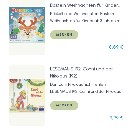
Basteln Weihnachten für Kinder
ab 3 Jahren mit 50
Prickelbilder Weihnachten: Basteln
Prickelvorlagen zum Malen,
Weihnachten für Kinder ab 3 Jahren mit
Prickeln, Ausschneiden als
50 Prickelvorlagen zum Malen, Prickeln,
Nikolaus Bastelbuch Geschenk für
Ausschneiden als Nikolaus Bastelbuch
MERKEN
Jungen und Mädchen, ohne
Geschenk für Jungen und Mädchen,
8,89 €
Prickelset
ohne Prickelset
LESEMAUS 192: Conni und der
Nikolaus (192)
Darf zum Nikolaus nicht fehlen:
LESEMAUS 192: Conni und der Nikolaus.
MERKEN
3,99 €