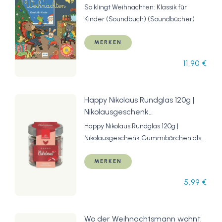
(Soundbücher)
So klingt Weihnachten: Klassik für
Kinder (Soundbuch) (Soundbücher)
MERKEN
11,90 €
Happy Nikolaus Rundglas 120g |
Nikolausgeschenk
Gummibärchen als Schokoladen-
Happy Nikolaus Rundglas 120g |
Ersatz | Süßes Geschenk für
Nikolausgeschenk Gummibärchen als
Weihnachten | Nikolaus | Leckere
Schokoladen-Ersatz | Süßes Geschenk
Fruchtgummis
für Weihnachten | Nikolaus | Leckere
MERKEN
Fruchtgummis
5,99 €
Wo der Weihnachtsmann wohnt: