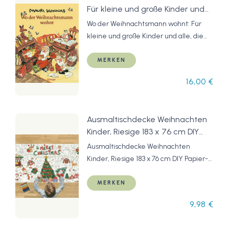
Für kleine und große Kinder und
alle, die sich ihre Freude auf
Wo der Weihnachtsmann wohnt: Für
Weihnachten erhalten haben
kleine und große Kinder und alle, die
(Mauri Kunnas'
sich ihre Freude auf Weihnachten
Weihnachtsklassiker)
erhalten haben (Mauri Kunnas'
MERKEN
Weihnachtsklassiker)
16,00 €
Ausmaltischdecke Weihnachten
Kinder, Riesige 183 x 76 cm DIY
Papier-Tischdecke,
Ausmaltischdecke Weihnachten
Weihnachtsbasteln Kinder,
Kinder, Riesige 183 x 76 cm DIY Papier-
Weihnachts-Bastelposter, Spiele
Tischdecke, Weihnachtsbasteln Kinder,
und Aktivitäten für Kinder, Mal
Weihnachts-Bastelposter, Spiele und
MERKEN
Mich Bunt
Aktivitäten für Kinder, Mal Mich Bunt
9,98 €