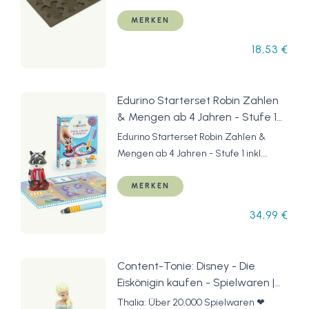
aus 100% BPA-freiem Platin Silikon,
braun
MERKEN
18,53 €
Edurino Starterset Robin Zahlen
& Mengen ab 4 Jahren - Stufe 1
inkl. Eingabestift | Zahlen 0-10 |
Edurino Starterset Robin Zahlen &
Erstes Rechnen | Geometrische
Mengen ab 4 Jahren - Stufe 1 inkl.
Formen
Eingabestift | Zahlen 0-10 | Erstes
Rechnen | Geometrische Formen
MERKEN
34,99 €
Content-Tonie: Disney - Die
Eiskönigin kaufen - Spielwaren |
Thalia
Thalia: Über 20.000 Spielwaren ❤