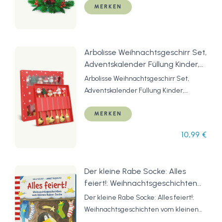
und Jungen ab 12 Jahren - 40743:
Kinder & Familie - Geschenk zu
MERKEN
Amazon.de: Spielzeug
Weihnachten für Mädchen und Jungen
ab 12 Jahren - 40743: Amazon.de:
Spielzeug
Arbolisse Weihnachtsgeschirr Set,
Adventskalender Füllung Kinder,
Nikolaus Geschenke Kinder,
Arbolisse Weihnachtsgeschirr Set,
Weihnachtslöffel Tafelgabeln,
Adventskalender Füllung Kinder,
Kaffee-Rührlöffel,Teelöffel,
Nikolaus Geschenke Kinder,
Dessertgabeln, mit
Weihnachtslöffel Tafelgabeln, Kaffee-
MERKEN
Geschenkverpackung
Rührlöffel,Teelöffel, Dessertgabeln, mit
10,99 €
Geschenkverpackung
Der kleine Rabe Socke: Alles
feiert!: Weihnachtsgeschichten
vom kleinen Raben Socke | Mini-
Der kleine Rabe Socke: Alles feiert!:
Bilderbuch
Weihnachtsgeschichten vom kleinen
Raben Socke | Mini-Bilderbuch