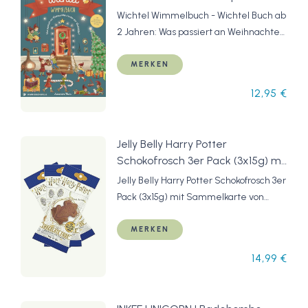
Weihnachten hinter der
Wichtel Wimmelbuch - Wichtel Buch ab
Wichteltür?
2 Jahren: Was passiert an Weihnachten
hinter der Wichteltür?
MERKEN
12,95 €
Jelly Belly Harry Potter
Schokofrosch 3er Pack (3x15g) mit
Sammelkarte von berühmten
Jelly Belly Harry Potter Schokofrosch 3er
Hexen und Zauberern,
Pack (3x15g) mit Sammelkarte von
Milchschokolade mit Puffreis
berühmten Hexen und Zauberern,
Milchschokolade mit Puffreis
MERKEN
14,99 €