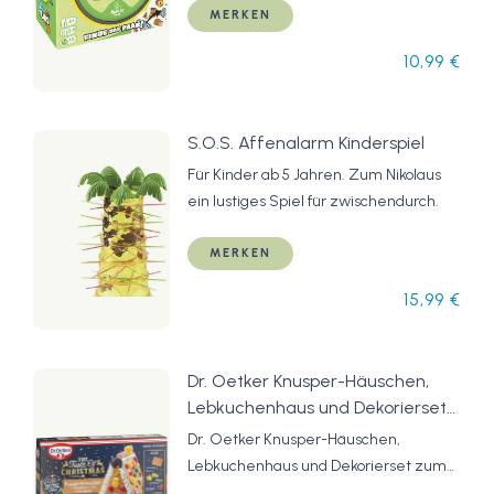
MERKEN
10,99 €
S.O.S. Affenalarm Kinderspiel
Für Kinder ab 5 Jahren. Zum Nikolaus
ein lustiges Spiel für zwischendurch.
MERKEN
15,99 €
Dr. Oetker Knusper-Häuschen,
Lebkuchenhaus und Dekorierset
zum Basteln und Verzieren für
Dr. Oetker Knusper-Häuschen,
die Weihnachtszeit - 1 x 403 g
Lebkuchenhaus und Dekorierset zum
Basteln und Verzieren für die