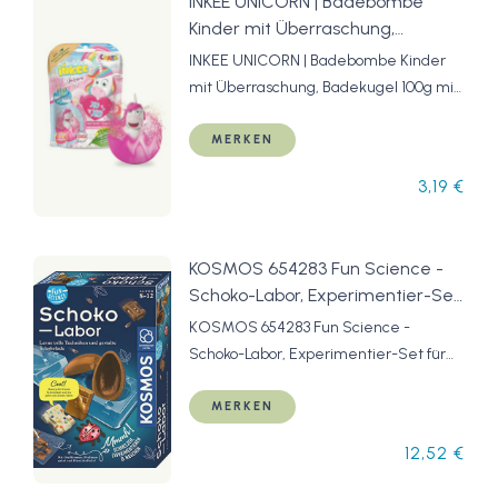
INKEE UNICORN | Badebombe
Kinder mit Überraschung,
Badekugel 100g mit
INKEE UNICORN | Badebombe Kinder
Einhornfiguren, Pop-corn Duft
mit Überraschung, Badekugel 100g mit
Einhornfiguren, Pop-corn Duft
MERKEN
3,19 €
KOSMOS 654283 Fun Science -
Schoko-Labor, Experimentier-Set
für Kinder ab 8-12 Jahre,
KOSMOS 654283 Fun Science -
Schokolade selber Formen,
Schoko-Labor, Experimentier-Set für
Süßigkeiten und Geschenke
Kinder ab 8-12 Jahre, Schokolade
selber Machen
selber Formen, Süßigkeiten und
MERKEN
Geschenke selber Machen
12,52 €