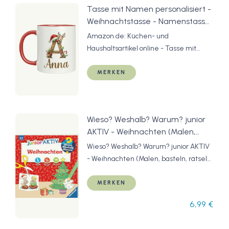
Tasse mit Namen personalisiert -
Kostenloser Versand ab 29€ für
Weihnachtstasse - Namenstasse
ausgewählte Artikel
- Weihnachten - Advent - Initiale
Amazon.de: Küchen- und
- Nikolausgeschenk : Amazon.de:
Haushaltsartikel online - Tasse mit
Küche, Haushalt & Wohnen
Namen personalisiert -
Weihnachtstasse - Namenstasse -
MERKEN
Weihnachten - Advent - Initiale -
Nikolausgeschenk. Tasse mit Namen
personalisiert - Weihnachtstasse -
Wieso? Weshalb? Warum? junior
Namenstasse - Weihnachten - Advent
AKTIV - Weihnachten (Malen,
- Initiale - Nikolausgeschenk.
basteln, rätseln ab 2 Jahre)
Wieso? Weshalb? Warum? junior AKTIV
- Weihnachten (Malen, basteln, rätseln
ab 2 Jahre)
MERKEN
6,99 €