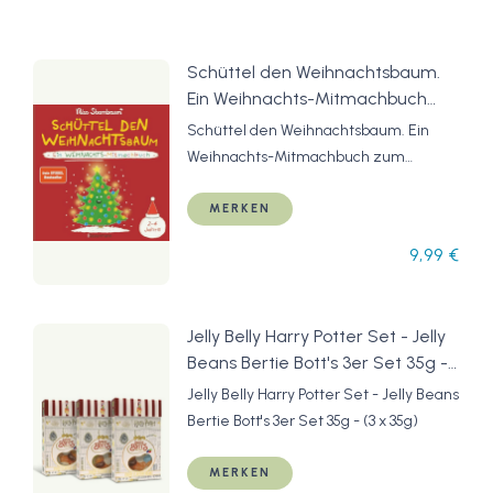
Schüttel den Weihnachtsbaum.
Ein Weihnachts-Mitmachbuch
zum Schütteln, Schaukeln,
Schüttel den Weihnachtsbaum. Ein
Pusten, Klopfen und sehen, was
Weihnachts-Mitmachbuch zum
dann passiert. Von 2 bis 4 Jahren:
Schütteln, Schaukeln, Pusten, Klopfen
Vom Bestsellerautor (Schüttel
und sehen, was dann passiert. Von 2 bis
MERKEN
den Apfelbaum)
4 Jahren: Vom Bestsellerautor
9,99 €
(Schüttel den Apfelbaum)
Jelly Belly Harry Potter Set - Jelly
Beans Bertie Bott's 3er Set 35g -
(3 x 35g)
Jelly Belly Harry Potter Set - Jelly Beans
Bertie Bott's 3er Set 35g - (3 x 35g)
MERKEN