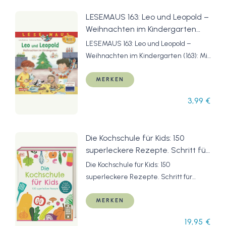
LESEMAUS 163: Leo und Leopold –
Weihnachten im Kindergarten
(163): Mit App
LESEMAUS 163: Leo und Leopold –
Weihnachten im Kindergarten (163): Mit
App
MERKEN
3,99 €
Die Kochschule für Kids: 150
superleckere Rezepte. Schritt für
Schritt Kochen und Backen lernen
Die Kochschule für Kids: 150
für Kinder ab 7 Jahren
superleckere Rezepte. Schritt für
Schritt Kochen und Backen lernen für
Kinder ab 7 Jahren
MERKEN
19,95 €