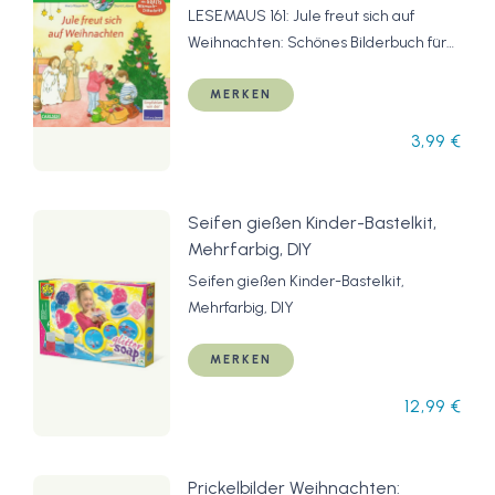
für die ganze Familie | ideal zum
LESEMAUS 161: Jule freut sich auf
Vorlesen in der Adventszeit (161)
Weihnachten: Schönes Bilderbuch für
die ganze Familie | ideal zum Vorlesen
in der Adventszeit (161)
MERKEN
3,99 €
Seifen gießen Kinder-Bastelkit,
Mehrfarbig, DIY
Seifen gießen Kinder-Bastelkit,
Mehrfarbig, DIY
MERKEN
12,99 €
Prickelbilder Weihnachten: