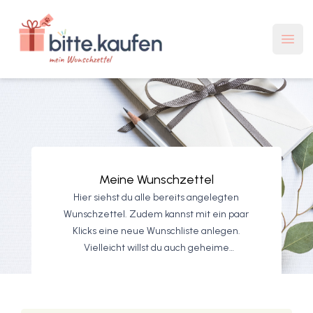
bitte.kaufen Mein Wunschzettel
Haup
Meine Wunschzettel
Hier siehst du alle bereits angelegten
Wunschzettel. Zudem kannst mit ein paar
Klicks eine neue Wunschliste anlegen.
Vielleicht willst du auch geheime
Geheimnisse abspeichern, nur für dich?