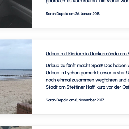
gebrauchtes Auto kaufen. Die Marke war m
Einblick in meine Überlegungen für unser 
Sarah Depold am 26. Januar 2018
Urlaub mit Kindern in Ueckermünde am S
Urlaub zu fünft macht Spaß! Das haben 
Urlaub in Lychen gemerkt: unser erster U
noch einmal zusammen wegfahren und en
Stadt am Stettiner Haff, kurz vor der Os
Mittelalter […]
Sarah Depold am 8. November 2017