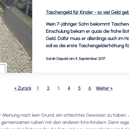
Taschengeld für Kinder - so viel Geld ge
Mein 7-jähriger Sohn bekommt Taschengeld
Einschulung bekam er quasi die frohe Bo
Geld. Dafür muss er allerdings auch im 
soll es die erste Taschengelderhöhung fü
Sarah Depold am 4. September 2017
« Zurück
1
2
3
4
5
6
Weiter »
ner Meinung nach kein Grund, ein schlechtes Gewissen zu haben
om gemeinsamen Leben mit den anderen Kita-Kindern. Denn eigent