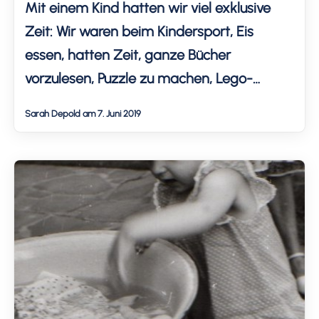
Mit einem Kind hatten wir viel exklusive
Zeit: Wir waren beim Kindersport, Eis
essen, hatten Zeit, ganze Bücher
vorzulesen, Puzzle zu machen, Lego-
Ordnung zu halten und ein Set zu bauen -
Sarah Depold am 7. Juni 2019
bis es fertig war. Kurzum: Wir hatten Zeit.
Dann kam das Baby, Sohn 2.0. Alles
änderte sich. Die exklusive Zeit pro Kind
wurde weniger. […]