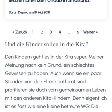
letzten Elternzeit Urlaub in Stralsund
machen - natürlich mit drei Kindern. Ich
Sarah Depold am 18. Mai 2018
zeige unsere Ausflüge in Stralsund und
welche Restaurants ich empfehlen kann.
« Zurück
1
2
3
4
…
6
Weiter »
Eins ist sicher: Stralsund ist eine Perle und
so wunderbar schön, gemütlich.
Und die Kinder sollen in die Kita?
Den Kindern geht es in der Kita super. Meiner
Meinung nach kein Grund, ein schlechtes
Gewissen zu haben. Auch wenn sie ein paar
Stunden von den Eltern entfernt sind,
profitieren sie doch vom gemeinsamen Leben
mit den anderen Kita-Kindern. Denn eigentlich
ist es fast wie eine kleine betreute WG: Die