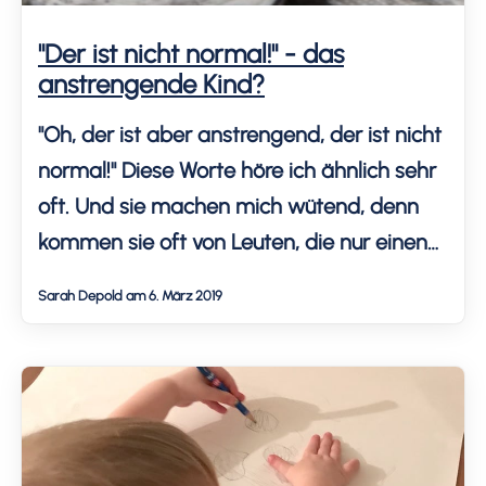
"Der ist nicht normal!" - das
anstrengende Kind?
"Oh, der ist aber anstrengend, der ist nicht
normal!" Diese Worte höre ich ähnlich sehr
oft. Und sie machen mich wütend, denn
kommen sie oft von Leuten, die nur einen
Schnipsel unseres Alltags mitbekommen.
Sarah Depold am 6. März 2019
Sie stecken nicht in unserer Haut, kennen
unser Kind nicht. Mehrere Begegnungen
mit Fremden schockieren mich noch mehr:
Wie können sie […]