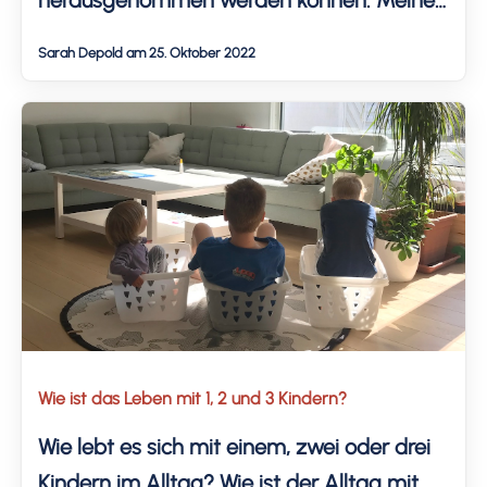
Erfahrung mit Invisalign, Vor- & Nachteile,
Sarah Depold am 25. Oktober 2022
Kosten und dem neuen Alltag, mit
Problemen und Fortschritten teile ich gerne
mit dir. Update: Ich habe Fotos zum
Vergleich mit Schiene 43 eingefügt. (Etwa
[…]
Wie ist das Leben mit 1, 2 und 3 Kindern?
Wie lebt es sich mit einem, zwei oder drei
Kindern im Alltag? Wie ist der Alltag mit