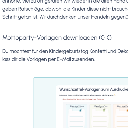
anhörte. Viel zu oft geraten wir wieder in die alten Ha
geben Ratschläge, obwohl die Kinder diese nicht brauch
Schritt getan ist: Wir durchdenken unser Handeln gegen
Mottoparty-Vorlagen downloaden (0 €)
Du möchtest für den Kindergeburtstag Konfetti und Deko
lass dir die Vorlagen per E-Mail zusenden.