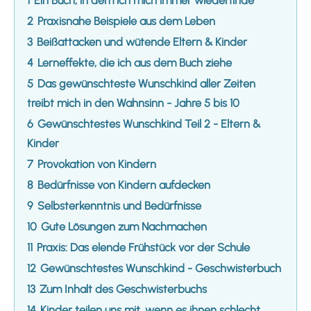
1
Ein Buch, in dem ich mich immer wiederfinde
2
Praxisnahe Beispiele aus dem Leben
3
Beißattacken und wütende Eltern & Kinder
4
Lerneffekte, die ich aus dem Buch ziehe
5
Das gewünschteste Wunschkind aller Zeiten
treibt mich in den Wahnsinn - Jahre 5 bis 10
6
Gewünschtestes Wunschkind Teil 2 - Eltern &
Kinder
7
Provokation von Kindern
8
Bedürfnisse von Kindern aufdecken
9
Selbsterkenntnis und Bedürfnisse
10
Gute Lösungen zum Nachmachen
11
Praxis: Das elende Frühstück vor der Schule
12
Gewünschtestes Wunschkind - Geschwisterbuch
13
Zum Inhalt des Geschwisterbuchs
14
Kinder teilen uns mit, wenn es ihnen schlecht